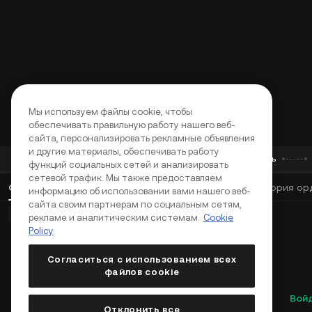
Стейкинг
Приглашайте друзей и получайте 35%
комиссионных
Получайте щедрые ончейн вознаграждения
Партнерская программа
Зарабатывайте до 60% комиссионных в
качестве агента, лидера сообщества или KOL
Мы используем файлы cookie, чтобы
В сети
обеспечивать правильную работу нашего веб-
Подайте заявку и получите до 70%
сайта, персонализировать рекламные объявления
комиссионных
и другие материалы, обеспечивать работу
Перевод
Взятие в долг
Торговать
Процесс
функций социальных сетей и анализировать
сетевой трафик. Мы также предоставляем
Открытые ордера
(
0
)
Позиции (0)
Активы
История ор
информацию об использовании вами нашего веб-
сайта своим партнерам по социальным сетям,
Базовые ордера (0)
Продвинутые ордера (0)
рекламе и аналитическим системам.
Cookie
Policy
Согласиться с использованием всех
файлов cookie
Вой
Отклонить все