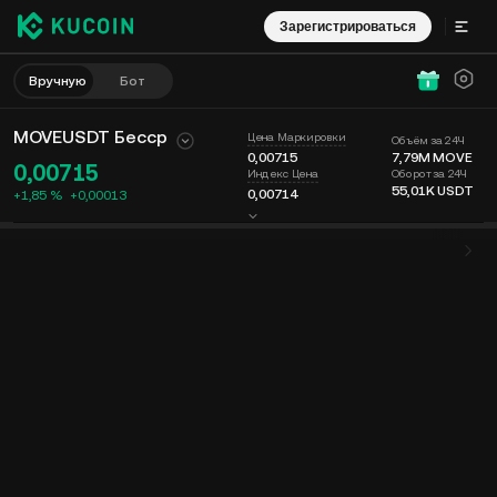
Зарегистрироваться
Вручную
Бот
MOVEUSDT Бесср
Цена Маркировки
Объём за 24Ч
0,00715
7,79M
MOVE
0,00715
Оборот за 24Ч
Индекс Цена
55,01K
USDT
0,00714
+1,85 %
+
0,00013
График
Лента
Информация о монете
Книга ордеров
Сделки
Время
15 мин
Последняя Цена
График
Глубина