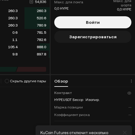
Макс. для
54,836
Макс. для лонга
шорта
0,0 HYPE
0,0 HYPE
260.3
260.3
260.3
520.6
Войти
260.3
780.9
0.6
781.5
Зарегистрироваться
1.1
782.6
105.4
888.0
9.8
897.8
ритм
(
0
)
Обзор
Скрыть другие пары
Контракт
HYPEUSDT Бесср
Изолир.
Маржа позиции
--
Коэффициент риска
--
COIN-M
 KuCoin
KuCoin Futures отключит несколько
KuCoi
Общая сумма баланса
--