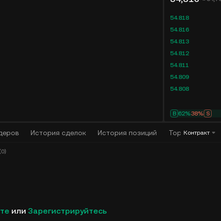
54.818
54.816
54.813
54.812
54.811
54.809
54.808
B
62%
38%
S
деров
История сделок
История позиций
Торговый алго
Контракт
0)
те
или
Зарегистрируйтесь
Новая листинговая заявка