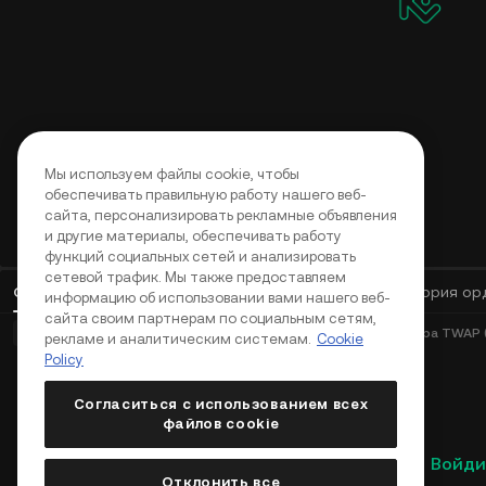
Мы используем файлы cookie, чтобы
обеспечивать правильную работу нашего веб-
сайта, персонализировать рекламные объявления
и другие материалы, обеспечивать работу
функций социальных сетей и анализировать
сетевой трафик. Мы также предоставляем
Открытые ордера
(
0
)
Позиции (0)
Активы
История ор
информацию об использовании вами нашего веб-
сайта своим партнерам по социальным сетям,
Базовые ордера (0)
Продвинутые ордера (0)
Ордера TWAP (
рекламе и аналитическим системам.
Cookie
Policy
Согласиться с использованием всех
файлов cookie
Войди
Отклонить все