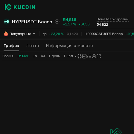
54,816
Цена Маркировки
HYPEUSDT Бесср
+1,57 %
+
0,850
54,822
ACEUSDT Бесср
+23,26 %
0,1420
10000CATUSDT Бесср
+40,5
Популярные
График
Лента
Информация о монете
Время
15 мин
1ч
4ч
1 день
1 нед