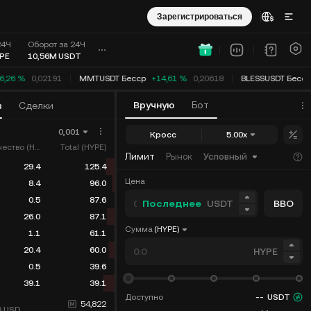
Зарегистрироваться
24Ч
Оборот за 24Ч
PE
10,56M
USDT
,26 %
0,02191
MMTUSDT Бесср
+14,61 %
0,20618
BLESSUSDT Бесср
Вручную
Бот
в
Сделки
0,001
Кросс
5.00x
Количество (HYPE)
Total (HYPE)
Лимит
Рынок
Условный
29.4
125.4
Цена
8.4
96.0
0.5
87.6
Последнее
USDT
BBO
26.0
87.1
Сумма
(HYPE)
1.1
61.1
20.4
60.0
HYPE
0.5
39.6
39.1
39.1
Доступно
--
USDT
54,822
6
USD