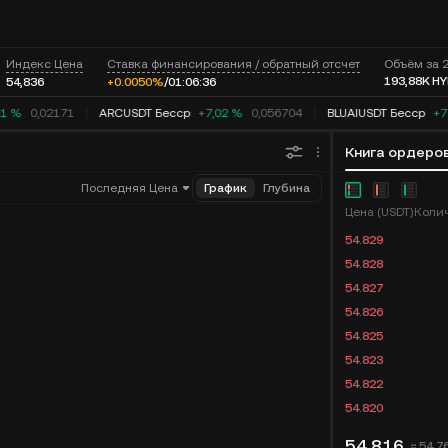
Индекс Цена
Ставка финансирования / обратный отсчет
Объём за 
193,88K
HY
54,836
+0.0050%
/
01:
06:
36
1 %
0,02171
ARCUSDT Бесср
+7,02 %
0,056704
BLUAIUSDT Бесср
+76
Книга ордеро
Последняя Цена
График
Глубина
Цена (USDT)
54.829
54.828
54.827
54.826
54.825
54.823
54.822
54.820
54,816
≈ 54,7