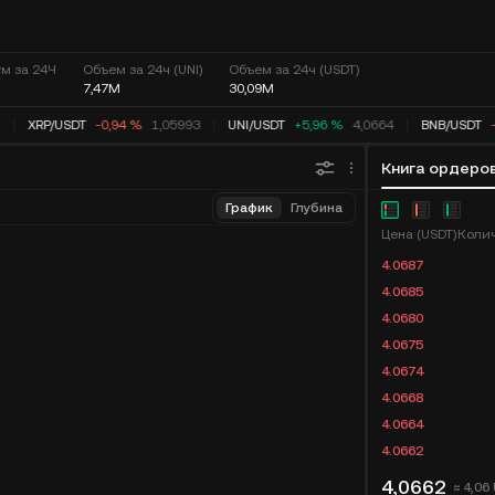
м за 24Ч
Объем за 24ч (UNI)
Объем за 24ч (USDT)
7,47M
30,09M
XRP
/
USDT
-0,94 %
1,05993
UNI
/
USDT
+5,95 %
4,0662
BNB
/
USDT
-
Книга ордеро
График
Глубина
Цена (USDT)
4.0687
4.0685
4.0680
4.0675
4.0674
4.0668
4.0664
4.0662
4,0662
≈ 4,06