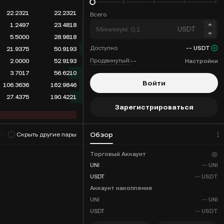
22.2321
22.2321
Всего
1.2497
23.4818
USDT
5.5000
28.9818
Доступно
--
USDT
21.9375
50.9193
Продвинутый:
--
Настройки
2.0000
52.9193
3.7017
56.6210
Войти
106.3636
162.9846
27.4375
190.4221
Зарегистрироваться
ритм
(
0
)
Обзор
Скрыть другие пары
Скидки на комиссию
Торговый Аккаунт
UNI
--
UNI
USDT
--
USDT
Аккаунт накопления
UNI
--
UNI
USDT
--
USDT