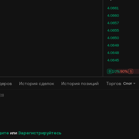
4.0661
4.0660
4.0657
4.0655
4.0650
4.0649
4.0648
4.0645
B
10%
90%
S
деров
История сделок
История позиций
Торговый алго
Спот
0)
дите
или
Зарегистрируйтесь