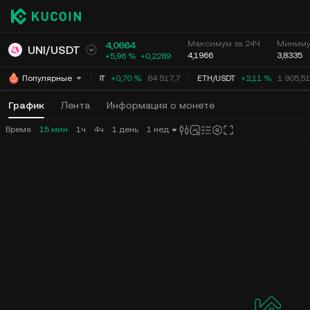
Максимум за 24Ч
Миниму
4,0662
UNI
/
USDT
4,1966
3,8335
+5,95 %
+
0,2287
BTC
/
USDT
+0,70 %
64 517,7
ETH
/
USDT
+2,11 %
1 905,51
Популярные
График
Лента
Информация о монете
Время
15 мин
1ч
4ч
1 день
1 нед