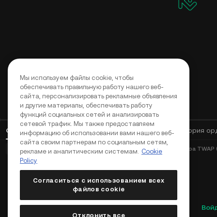
Мы используем файлы cookie, чтобы
обеспечивать правильную работу нашего веб-
сайта, персонализировать рекламные объявления
и другие материалы, обеспечивать работу
функций социальных сетей и анализировать
сетевой трафик. Мы также предоставляем
Открытые ордера
(
0
)
Позиции (0)
Активы
История ор
информацию об использовании вами нашего веб-
сайта своим партнерам по социальным сетям,
Базовые ордера (0)
Продвинутые ордера (0)
Ордера TWAP (
рекламе и аналитическим системам.
Cookie
Policy
Согласиться с использованием всех
файлов cookie
Вой
Отклонить все