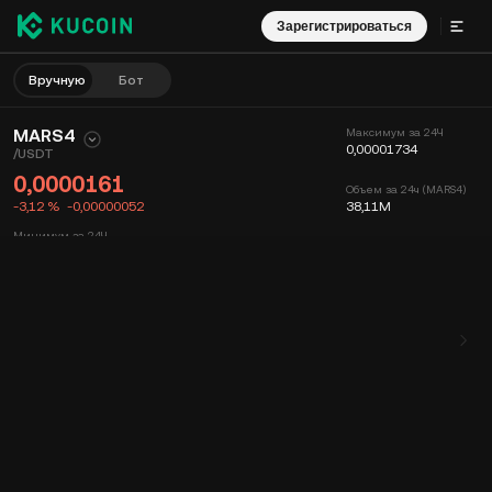
Зарегистрироваться
Вручную
Бот
MARS4
Максимум за 24Ч
0,00001734
/
USDT
0,0000161
Объем за 24ч (MARS4)
-3,12 %
-0,00000052
38,11M
Минимум за 24Ч
0,00001531
Объем за 24ч (USDT)
628,07654608
График
Лента
Информация о монете
Книга ордеров
Сделки
Время
15 мин
График
Глубина