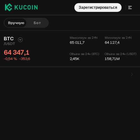
Зарегистрироваться
Вручную
Бот
BTC
Максимум за 24Ч
Минимум за 24Ч
65 011,7
64 127,4
/
USDT
64 347,1
Объем за 24ч (BTC)
Объем за 24ч (USDT)
-0,54 %
-353,6
2,45K
158,71M
График
Лента
Информация о монете
Книга ордеров
Сделки
Время
15 мин
График
Глубина