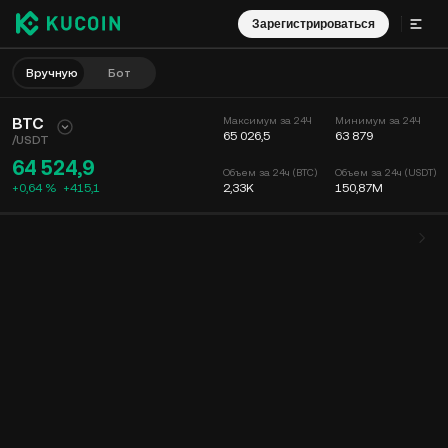
Зарегистрироваться
Вручную
Бот
BTC
Максимум за 24Ч
Минимум за 24Ч
65 026,5
63 879
/
USDT
64 524,9
Объем за 24ч (BTC)
Объем за 24ч (USDT)
+0,64 %
+
415,1
2,33K
150,87M
График
Лента
Информация о монете
Книга ордеров
Сделки
Время
15 мин
График
Глубина