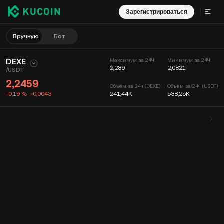
Зарегистрироваться
Вручную
Бот
DEXE
Максимум за 24Ч
Минимум за 24Ч
2,289
2,0821
/
USDT
2,2459
Объем за 24ч (DEXE)
Объем за 24ч (USDT)
-0,19 %
-0,0043
241,44K
538,25K
График
Лента
Информация о монете
Книга ордеров
Сделки
Время
15 мин
График
Глубина