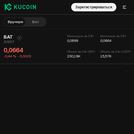
Зарегистрироваться
Вручную
Бот
BAT
Максимум за 24Ч
Минимум за 24Ч
0,0699
0,0664
/
USDT
0,0664
Объем за 24ч (BAT)
Объем за 24ч (USDT)
-0,44 %
-0,0003
230,19K
15,57K
График
Лента
Информация о монете
Книга ордеров
Сделки
Время
15 мин
График
Глубина