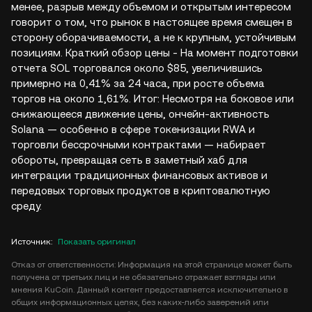
менее, разрыв между объемом и открытым интересом
говорит о том, что рынок в настоящее время смещен в
сторону оборачиваемости, а не к крупным, устойчивым
позициям. Краткий обзор цены - На момент подготовки
отчета SOL торговался около $85, увеличившись
примерно на 0,41% за 24 часа, при росте объема
торгов на около 1,61%. Итог: Несмотря на боковое или
снижающееся движение цены, ончейн-активность
Solana — особенно в сфере токенизации RWA и
торговли бессрочными контрактами — набирает
обороты, превращая сеть в заметный хаб для
интеграции традиционных финансовых активов и
передовых торговых продуктов в криптовалютную
среду.
Источник
:
Показать оригинал
Отказ от ответственности: Информация на этой странице может быть
получена от третьих лиц и не обязательно отражает взгляды или
мнения KuCoin. Данный контент предоставляется исключительно в
общих информационных целях, без каких-либо заверений или