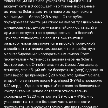
токенизации на Solana ускоряется. Официальный
аккаунт сети в X сообщает, что токенизированные
активы на Solana достигли нового исторического
максимума — более $2,8 млрд. - Этот рубеж
подчеркивает растущий спрос на вывод традиционных
финансовых продуктов — казначейских облигаций и
других инструментов с доходностью — в блокчейн.
Привлекательность Solana для эмитентов и
разработчиков заключается в высокой пропускной
способности и низких комиссиях, что способствует
масштабированию корпоративных кейсов. Рост
перпетуалов - Активность деривативов на Solana
быстро растет. Ончейн-аналитик Дэвид Александер
отметил, что общий объем бессрочных (perp) сделок на
сети вырос до примерно $20 млрд, что делает Solana
второй по величине после Hyperliquid (HYPE) с примерно
$42 млрд. - Однако открытый интерес по бессрочным
контрактам на Solana остается относительно
скромным — $223 млн против $9 млрд у HYPE, что
указывает на то, что большая часть активности
приходится на высокочастотную или краткосрочную