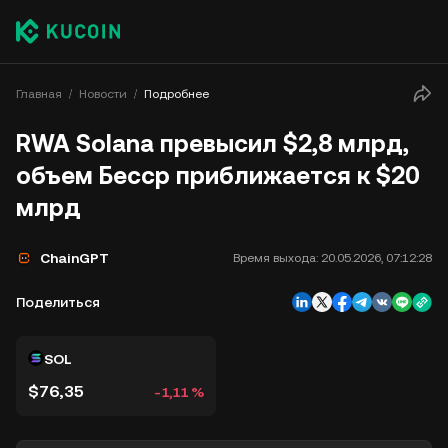
Главная
Новости
Подробнее
RWA Solana превысил $2,8 млрд,
объем Бесср приближается к $20
млрд
ChainGPT
Время выхода:
20.05.2026, 07:12:28
Поделиться
SOL
$76,35
-1,11 %