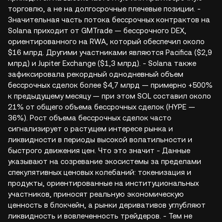
торговлю, а не на долгосрочные плечевые позиции. -
Значительная часть потока бессрочных контрактов на
Solana приходит от GMTrade — бессрочного DEX,
ориентированного на RWA, который обеспечил около
$16 млрд. Другими участниками являются Pacifica ($2,9
млрд) и Jupiter Exchange ($1,3 млрд). - Solana также
зафиксировала рекордный однодневный объем
бессрочных сделок более $4,7 млрд — примерно +500%
к предыдущему месяцу — при этом SOL составил около
21% от общего объема бессрочных сделок (HYPE —
36%). Рост объема бессрочных сделок часто
сигнализирует о растущем интересе рынка и
ликвидности в периоды высокой волатильности и
быстрого движения цен. Что это значит - Данные
указывают на созревание экосистемы за пределами
спекулятивных ценовых колебаний: токенизация и
продукты, ориентированные на институциональных
участников, приносят реальную экономическую
ценность в блокчейн, а рынки деривативов углубляют
ликвидность и вовлеченность трейдеров. - Тем не