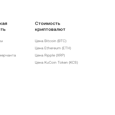
кая
Стоимость
сть
криптовалют
лы
Цена Bitcoin (BTC)
Цена Ethereum (ETH)
 мерчанта
Цена Ripple (XRP)
Цена KuCoin Token (KCS)
Больше информации о ценах