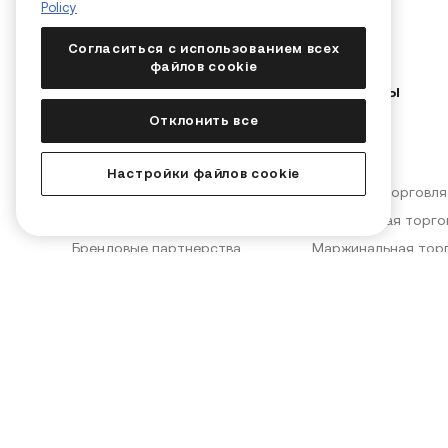
Policy
Согласиться с использованием всех
файлов cookie
Компания
Продукты
Отклонить все
О нас
Конвертер
Вакансии
KuCard
Настройки файлов cookie
Блог
Спотовая торговля
Новости и объявления
Фьючерсная торго
Брендовые партнерства
Маржинальная тор
KuCoin Labs
KuMining
KuCoin Ventures
KuCoin Learn
PoR (доказательство резерво
Конвертер
в)
Внебиржевая торго
Безопасность
ИИ-помощник Kia
Условия использования
Политика конфиденциальност