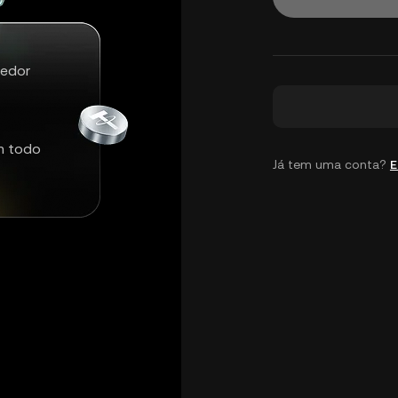
redor
m todo
Já tem uma conta?
E