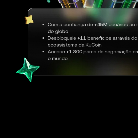
Com a confiança de
+45M
usuários ao 
do globo
Desbloqueie
+11
benefícios através do
ecossistema da KuCoin
Acesse
+1.300
pares de negociação e
o mundo