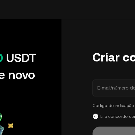
Criar c
0
USDT
e novo
E-mail/número de
Código de indicação 
Li e concordo c