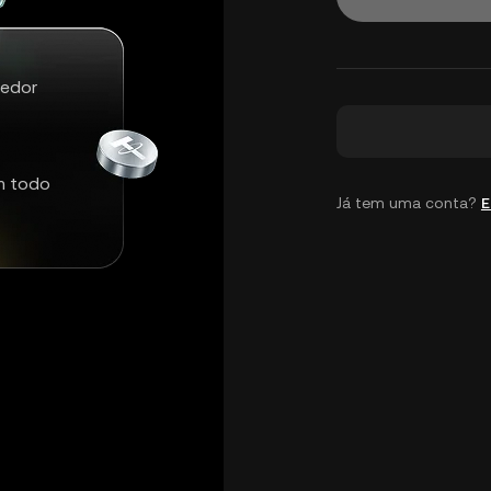
redor
m todo
Já tem uma conta?
E