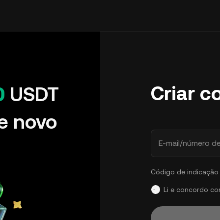
Criar c
0
USDT
e novo
E-mail/número de
Código de indicação 
Li e concordo c