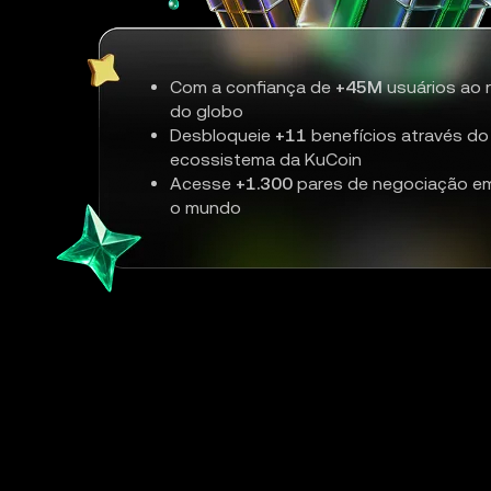
Com a confiança de
+45M
usuários ao 
do globo
Desbloqueie
+11
benefícios através do
ecossistema da KuCoin
Acesse
+1.300
pares de negociação e
o mundo