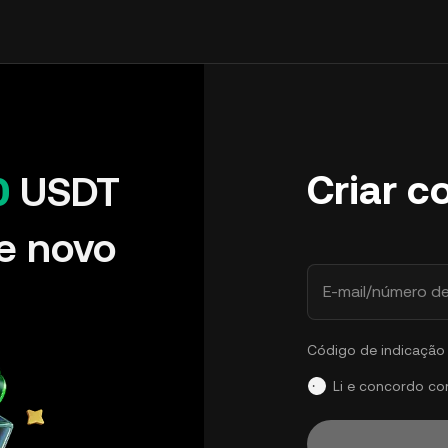
Criar c
0
USDT
e novo
E-mail/número de
Código de indicação 
Li e concordo c