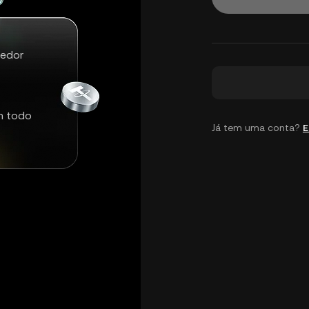
redor
m todo
Já tem uma conta?
E