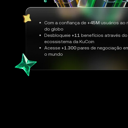
Com a confiança de
+45M
usuários ao 
do globo
Desbloqueie
+11
benefícios através do
ecossistema da KuCoin
Acesse
+1.300
pares de negociação e
o mundo