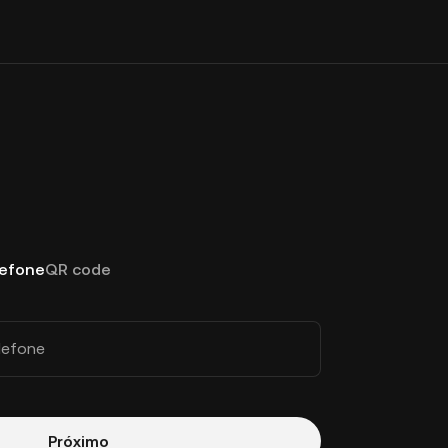
lefone
QR code
lefone
Próximo