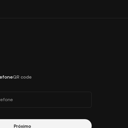
lefone
QR code
lefone
Próximo