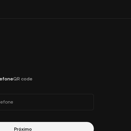
lefone
QR code
lefone
Próximo