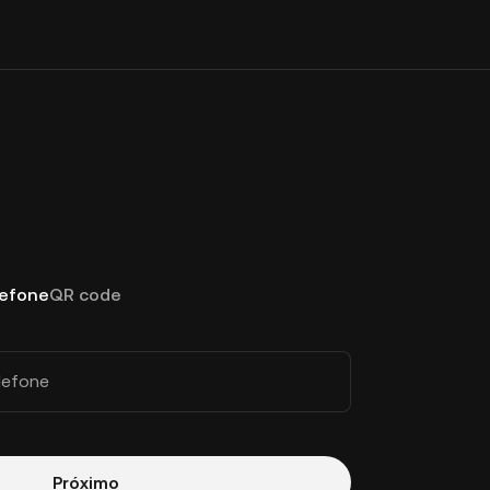
lefone
QR code
lefone
Próximo