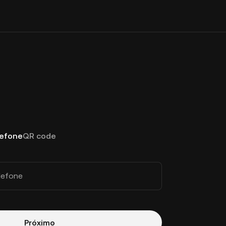
lefone
QR code
lefone
Próximo