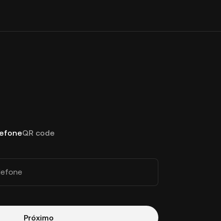
lefone
QR code
lefone
Próximo