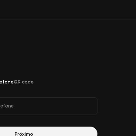
lefone
QR code
lefone
Próximo