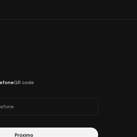
lefone
QR code
lefone
Próximo