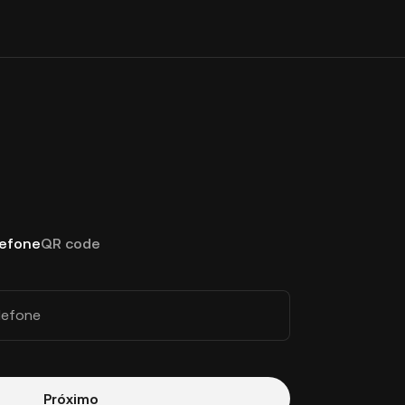
lefone
QR code
lefone
Próximo