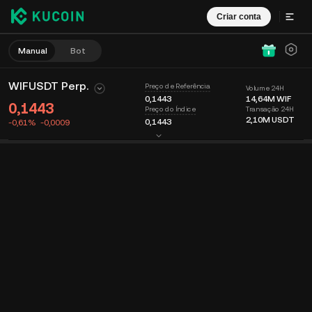
Criar conta
Manual
Bot
WIFUSDT Perp.
Preço de Referência
Volume 24H
0,1443
14,64M
WIF
0,1443
Transação 24H
Preço do Índice
2,10M
USDT
0,1443
-0,61%
-0,0009
Gráfico
Feed
Info. da moeda
Livro de ordens
Negociações
Tempo
15m
Último preço
Gráfico
Profundidade