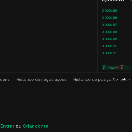
0.003189
0.003188
0.003187
0.003186
0.003185
0.003152
0.003151
B
98%
2%
S
rdens
Histórico de negociações
Histórico de posições
Algo
Contrato
Entrar
ou
Criar conta
KuCoin Futures: Nova lis