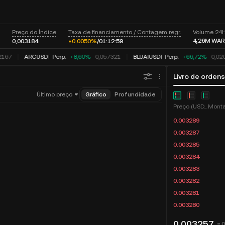
Preço do Índice
Taxa de financiamento / Contagem regr.
Volume 24
4,26M
WAR
0,003184
+0.0050%
/
01:
12:
58
2167
ARCUSDT Perp.
+8,60%
0,057321
BLUAIUSDT Perp.
+66,72%
0,02
Livro de ordens
Último preço
Gráfico
Profundidade
Preço (USDT)
0.003289
0.003287
0.003285
0.003284
0.003283
0.003282
0.003281
0.003280
0,003257
≈ 