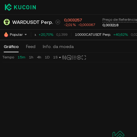
0,003257
Preço de Referência
WARDUSDT Perp.
-2,01%
-0,000067
0,003218
ACEUSDT Perp.
+20,70%
0,1399
10000CATUSDT Perp.
+40,62%
0,0
Popular
Gráfico
Feed
Info. da moeda
Tempo
15m
1h
4h
1D
1S