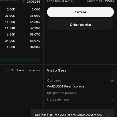
Long máx.
0 WARD
Short máx.
0 WARD
0,003184
2.00K
2.00K
Entrar
31.50K
33.50K
11.89K
45.39K
Criar conta
11.84K
57.23K
1.84K
59.07K
24.00K
83.07K
1.83K
84.90K
ritmo de negociação
(
0
)
Visão Geral
Ocultar outros pares
Contrato
WARDUSDT Perp.
Isolada
Margem da posição
--
Índice de risco
--
MOEDA-M
tagem do contrato
KuCoin Futures deslistará vários contratos
KuC
Saldo total
--