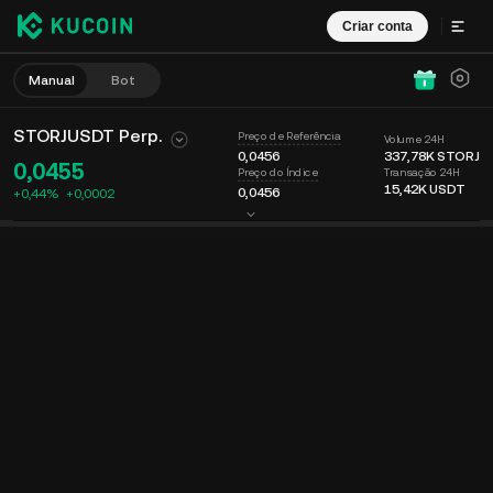
Criar conta
Manual
Bot
STORJUSDT Perp.
Preço de Referência
Volume 24H
0,0456
337,78K
STORJ
0,0455
Transação 24H
Preço do Índice
15,42K
USDT
0,0456
+0,44%
+
0,0002
Gráfico
Feed
Info. da moeda
Livro de ordens
Negociações
Tempo
15m
Último preço
Gráfico
Profundidade