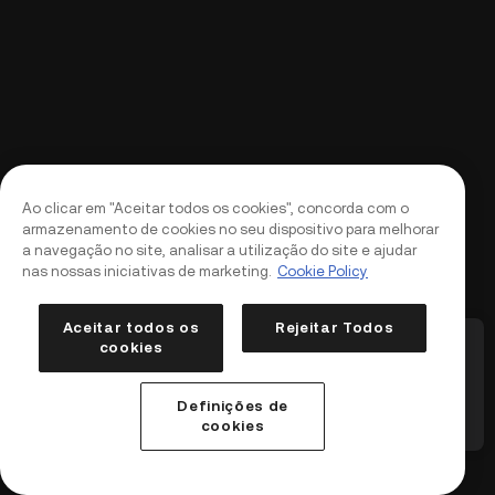
Ao clicar em "Aceitar todos os cookies", concorda com o
armazenamento de cookies no seu dispositivo para melhorar
a navegação no site, analisar a utilização do site e ajudar
nas nossas iniciativas de marketing.
Cookie Policy
Aceitar todos os
Rejeitar Todos
tagem do contrato
KuCoin Futures deslistará vários contratos
KuC
cookies
alavancagem de
perpétuos e serviços relacionados (2026-
ajus
08-12)
liqu
Entrar
Criar conta
(20
Definições de
5
/
5
1
/
5
Deslistagens
A
cookies