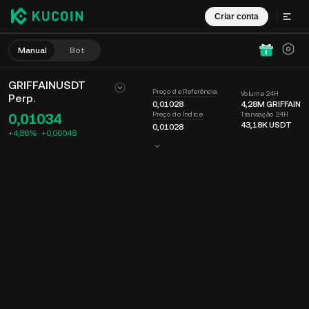
Criar conta
Manual
Bot
GRIFFAINUSDT
Preço de Referência
Volume 24H
Perp.
0,01028
4,28M
GRIFFAIN
Transação 24H
Preço do Índice
0,01034
43,18K
USDT
0,01028
+4,86%
+
0,00048
Gráfico
Feed
Info. da moeda
Livro de ordens
Negociações
Tempo
15m
Último preço
Gráfico
Profundidade