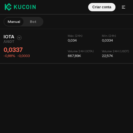
Criar conta
Manual
Bot
IOTA
Máx. (24h)
Mín. (24h)
0,034
0,0334
/
USDT
0,0337
Volume 24H (IOTA)
Volume 24H (USDT)
-0,88%
-0,0003
667,89K
22,57K
Gráfico
Feed
Info. da moeda
Livro de ordens
Negociações
Tempo
15m
Gráfico
Profundidade