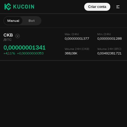
Criar conta
Manual
Bot
CKB
Máx. (24h)
Mín. (24h)
0,00000001377
0,00000001288
/
BTC
0,00000001341
Volume 24H (CKB)
Volume 24H (BTC)
+4,11%
+
0,00000000053
368,08K
0,00492361721
Gráfico
Feed
Info. da moeda
Livro de ordens
Negociações
Tempo
15m
Gráfico
Profundidade