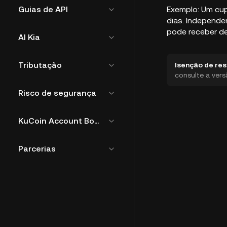
Guias de API
Exemplo: Um cup
dias. Independe
pode receber d
AI Kia
Tributação
Isenção de res
consulte a vers
Risco de segurança
KuCoin Account Bound Token
Parcerias