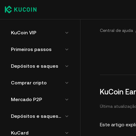
Central de ajuda
KuCoin VIP
Primeiros passos
Depósitos e saques
Comprar cripto
KuCoin Ea
Mercado P2P
Última atualizaçã
Depósitos e saques de moeda fiduciária
Este artigo exp
KuCard