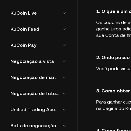
1. O que é um
KuCoin Live
Os cupons de au
ganhe juros adi
KuCoin Feed
sua Conta de fi
KuCoin Pay
2. Onde posso
Negociação à vista
Você pode visua
Negociação de margem
3. Como obter
Negociação de futuros
Para ganhar cup
na página do Ku
Unified Trading Account
Bots de negociação
4. Como faço 