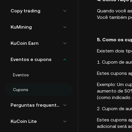
Copy trading
Quando você ass
Você também pod
KuMining
5. Como os cu
KuCoin Earn
Existem dois ti
Eventos e cupons
1. Cupom de aum
Estes cupons ap
Eventos
Exemplo: Um cup
Cupons
aumento de 50% 
(como indicado p
Perguntas frequentes gerais
2. Cupom de au
Estes cupons apl
KuCoin Lite
adicional será 