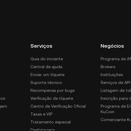
Serviços
Negócios
Guia do iniciante
Programa de Af
Central de ajuda
Brokers
Enviar um tíquete
Instituições
Suporte técnico
Serviços de API
Recompensa por bugs
Listagem de to
ros
Verificação de tíquete
Inscrição para
gem
Centro de Verificação Oficial
Programa de E
KuCoin
Taxas e VIP
Comerciante K
Tratamento especial
Deslistagens