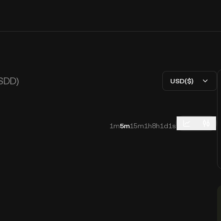
SDD)
USD($)
1m
5m
15m
1h
8h
1d
1s