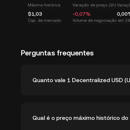
Máxima histórica
Variação de preço (1h)
Variaç
$1,03
-0,07%
0,00
Cap. de mercado
Volume de negociação em 24
Perguntas frequentes
Quanto vale 1 Decentralized USD (
A KuCoin fornece atualizações em tempo rea
Qual é o preço máximo histórico d
preço do Decentralized USD é afetado pela 
mercado. Use a Calculadora KuCoin para obt