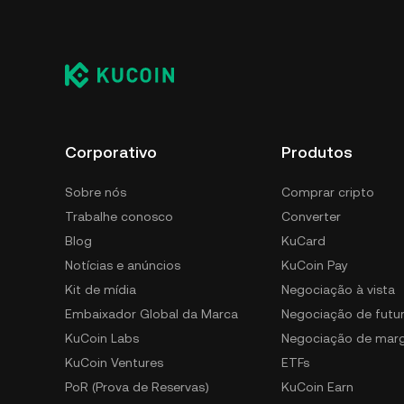
Você pode armazenar com segurança seu Dece
KuCoin sem ter que se preocupar em gerencia
armazenar seu USDD incluem usar uma cartei
dispositivo móvel ou computador desktop/lap
de cripto de terceiros ou uma carteira de pape
Corporativo
Produtos
Sobre nós
Comprar cripto
Trabalhe conosco
Converter
Blog
KuCard
Notícias e anúncios
KuCoin Pay
Kit de mídia
Negociação à vista
Embaixador Global da Marca
Negociação de futu
KuCoin Labs
Negociação de mar
KuCoin Ventures
ETFs
PoR (Prova de Reservas)
KuCoin Earn