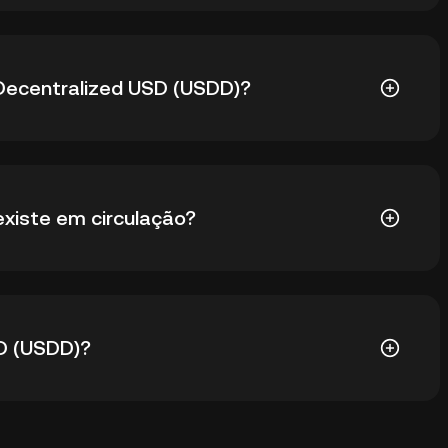
SD (USDD) é $1,03. O preço atual do USDD caiu 3,31%
 Decentralized USD (USDD)?
SD (USDD) é $0,9245. O preço atual do USDD subiu
xiste em circulação?
D em circulação. O USDD tem uma oferta máxima de -
D (USDD)?