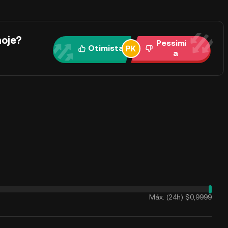
oje?
Pessimist
Otimista
a
Máx. (24h)
$0,9999