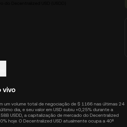
ivo do Decentralized USD (USDD)
es
 vivo
om um volume total de negociação de $ 1166 nas últimas 24
último dia, e seu valor em USD subiu +0,25% durante a
.58B USDD, a capitalização de mercado do Decentralized
0% hoje. O Decentralized USD atualmente ocupa a 40ª