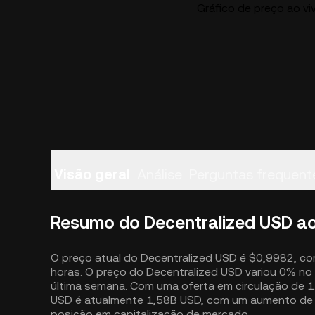
Gráfico de preço ao v
Visão geral
Análise
Perguntas frequent
Resumo do Decentralized USD ao
O preço atual do Decentralized USD é $0,9982, c
horas. O preço do Decentralized USD variou 0% no 
última semana. Com uma oferta em circulação de 1
USD é atualmente 1,58B USD, com um aumento de 
posição em capitalização de mercado.