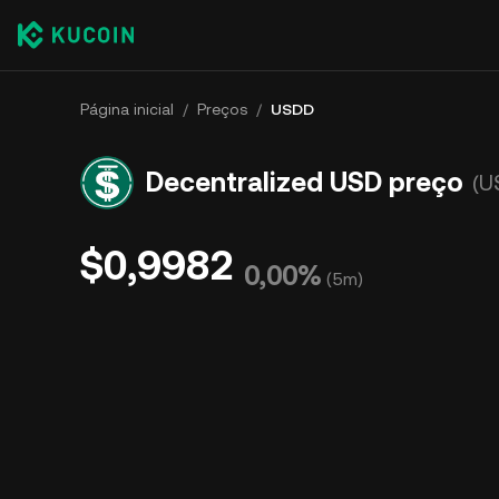
Página inicial
/
Preços
/
USDD
Decentralized USD preço
(U
$0,9982
0,00%
(
5m
)