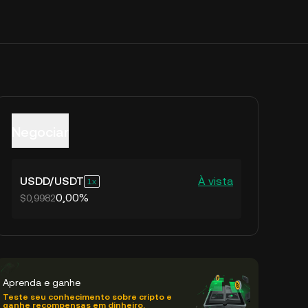
Negociar
USDD
/
USDT
À vista
1
0,00%
$0,9982
Aprenda e ganhe
Teste seu conhecimento sobre cripto e
ganhe recompensas em dinheiro.