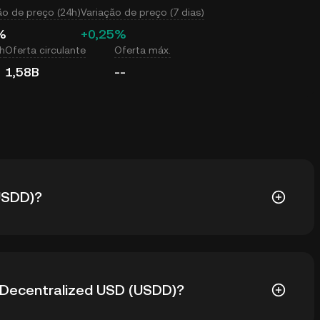
ão de preço (24h)
Variação de preço (7 dias)
%
+0,25%
h
Oferta circulante
Oferta máx.
1,58B
--
USDD)?
l do preço do Decentralized USD (USDD) em USD. O
o Decentralized USD (USDD)?
oferta e demanda, bem como pelo sentimento do
er as taxas de câmbio de
USDD para USD
em tempo