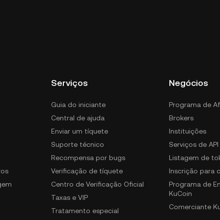
ntralized USD na carteira custodial da exchange
r suas chaves privadas. Outras maneiras de
ra de autocustódia (em um navegador da web,
top), uma carteira hardware, um serviço de custódia
l.
Serviços
Negócios
Guia do iniciante
Programa de Af
Central de ajuda
Brokers
Enviar um tíquete
Instituições
Suporte técnico
Serviços de API
Recompensa por bugs
Listagem de to
ros
Verificação de tíquete
Inscrição para
gem
Centro de Verificação Oficial
Programa de E
KuCoin
Taxas e VIP
Comerciante K
Tratamento especial