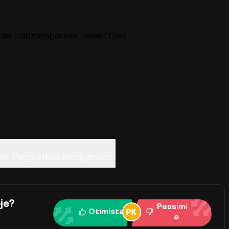
o do Trabzonspor Fan Token (TRA)
en
Perguntas frequentes
je?
Pessimist
Otimista
a