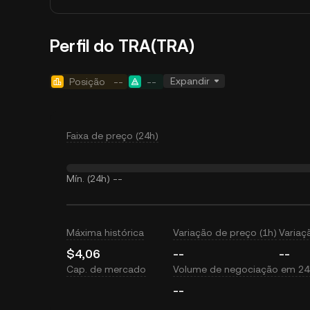
Perfil do TRA(TRA)
Expandir
Posição
--
--
Faixa de preço (24h)
Mín. (24h)
--
Máxima histórica
Variação de preço (1h)
Variaç
$4,06
--
--
Cap. de mercado
Volume de negociação em 24
--