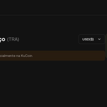
ço
(TRA)
USD($)
icialmente na KuCoin.