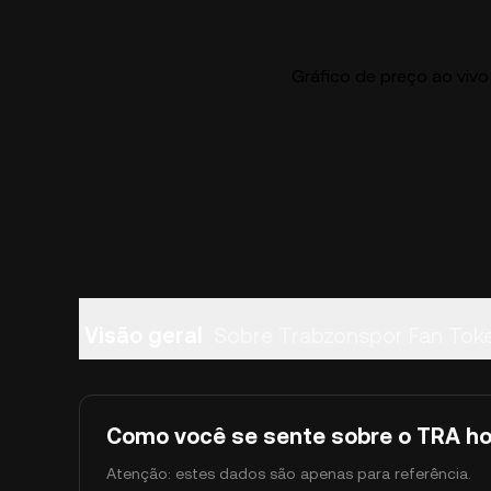
Gráfico de preço ao viv
Visão geral
Sobre Trabzonspor Fan Tok
Como você se sente sobre o TRA ho
Atenção: estes dados são apenas para referência.