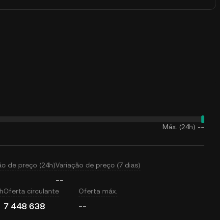
Máx. (24h)
--
ão de preço (24h)
Variação de preço (7 dias)
--
h
Oferta circulante
Oferta máx.
7 448 638
--