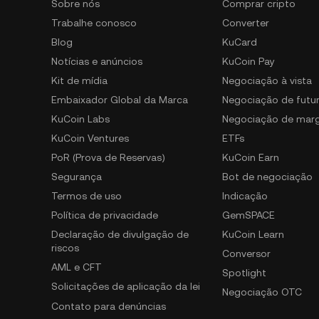
Sobre nós
Comprar cripto
Trabalhe conosco
Converter
Blog
KuCard
Notícias e anúncios
KuCoin Pay
Kit de mídia
Negociação à vista
Embaixador Global da Marca
Negociação de futu
KuCoin Labs
Negociação de mar
KuCoin Ventures
ETFs
PoR (Prova de Reservas)
KuCoin Earn
Segurança
Bot de negociação
Termos de uso
Indicação
Política de privacidade
GemSPACE
Declaração de divulgação de
KuCoin Learn
riscos
Conversor
AML e CFT
Spotlight
Solicitações de aplicação da lei
Negociação OTC
Contato para denúncias