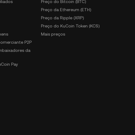
iliados
Preço do Bitcoin (BTC)
Preço da Ethereum (ETH)
Preço da Ripple (XRP)
Preço do KuCoin Token (KCS)
kens
Mais preços
 comerciante P2P
mbaixadores da
uCoin Pay