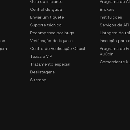
Guia do iniciante
Programa de Af
Central de ajuda
Brokers
Enviar um tíquete
Instituições
Suporte técnico
Serviços de API
Recompensa por bugs
Listagem de to
ros
Verificação de tíquete
Inscrição para
gem
Centro de Verificação Oficial
Programa de E
KuCoin
Taxas e VIP
Comerciante K
Tratamento especial
Deslistagens
Sitemap