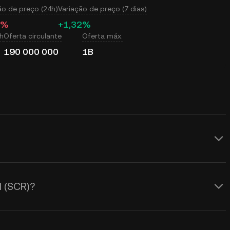
ão de preço (24h)
Variação de preço (7 dias)
4%
+1,32%
h
Oferta circulante
Oferta máx.
190 000 000
1B
tempo real do preço do Scroll (SCR) em
pela oferta e demanda, bem como pelo
l (SCR)?
culadora KuCoin para obter as taxas de
 real.