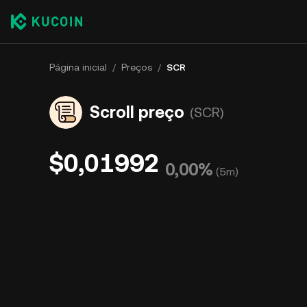
Página inicial
/
Preços
/
SCR
Scroll preço
(SCR)
$0,01992
0,00%
(
5m
)