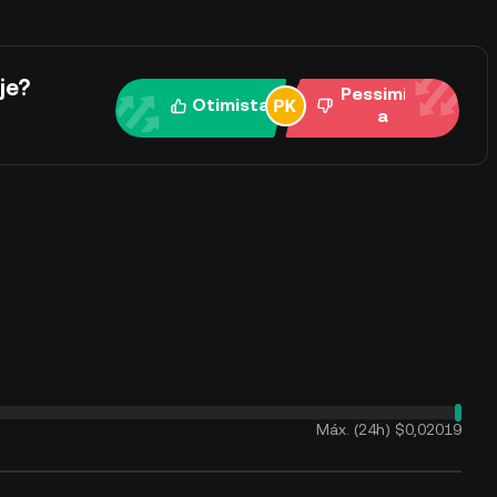
je?
Pessimist
Otimista
a
Máx. (24h)
$0,02019