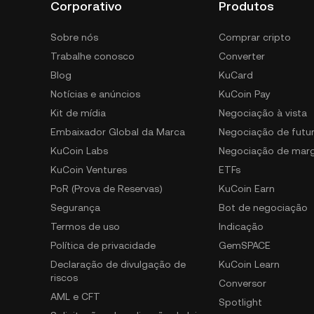
Corporativo
Produtos
Sobre nós
Comprar cripto
Trabalhe conosco
Converter
Blog
KuCard
Notícias e anúncios
KuCoin Pay
Kit de mídia
Negociação à vista
Embaixador Global da Marca
Negociação de futu
KuCoin Labs
Negociação de mar
KuCoin Ventures
ETFs
PoR (Prova de Reservas)
KuCoin Earn
Segurança
Bot de negociação
Termos de uso
Indicação
Política de privacidade
GemSPACE
Declaração de divulgação de
KuCoin Learn
riscos
Conversor
AML e CFT
Spotlight