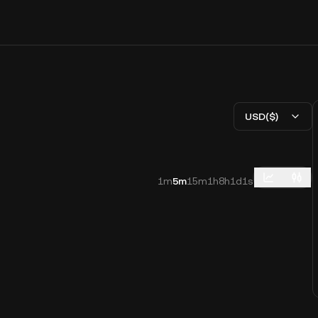
USD($)
1m
5m
15m
1h
8h
1d
1s