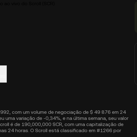
o ao vivo do Scroll (SCR)
es
01992, com um volume de negociação de $ 49 876 em 24
reu uma variação de -0,34%, e na última semana, seu valor
croll é de 190,000,000 SCR, com uma capitalização de
s 24 horas. O Scroll está classificado em #1266 por