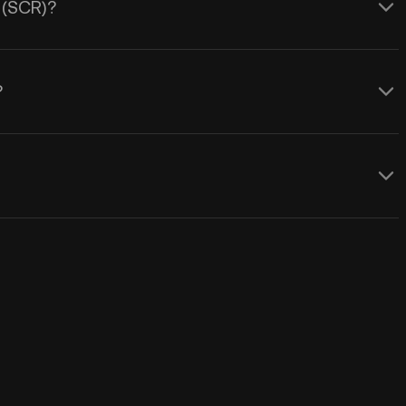
 (SCR)?
?