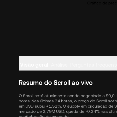
Gráfico de preç
Visão geral
Análise
Perguntas frequent
Resumo do Scroll ao vivo
O Scroll está atualmente sendo negociado a $0,
horas. Nas últimas 24 horas, o preço do Scroll sof
em USD subiu +1,32%. O supply em circulação de S
mercado de 3,79M USD, queda de -0,34% nas última
capitalização de mercado.