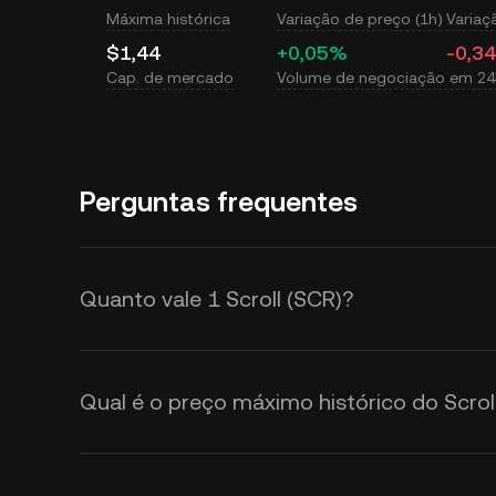
Máxima histórica
Variação de preço (1h)
Variaç
$1,44
+0,05%
-0,3
Cap. de mercado
Volume de negociação em 24
Perguntas frequentes
Quanto vale 1 Scroll (SCR)?
A KuCoin fornece atualizações em 
USD. O preço do Scroll é afetado 
Qual é o preço máximo histórico do Scrol
sentimento do mercado. Use a Cal
câmbio de
SCR para USD
em tempo