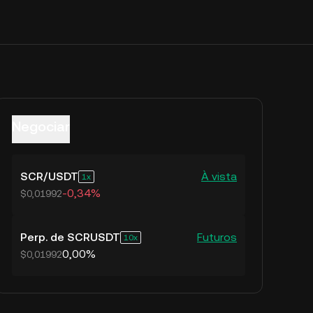
Negociar
SCR
/
USDT
À vista
1
-0,34%
$0,01992
Perp. de SCRUSDT
Futuros
10
0,00%
$0,01992