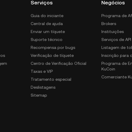
Serviços
Negócios
Guia do iniciante
Programa de Af
Central de ajuda
Brokers
Enviar um tíquete
Instituições
Suporte técnico
Serviços de API
Recompensa por bugs
Listagem de to
ros
Verificação de tíquete
Inscrição para
gem
Centro de Verificação Oficial
Programa de E
KuCoin
Taxas e VIP
Comerciante K
Tratamento especial
Deslistagens
Sitemap