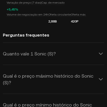
Variação de preço (7 dias)
Cap. de mercado
+5,45%
Volume de negociação em 24h
Oferta circulante
Oferta máx.
2,88B
420P
Perguntas frequentes
Quanto vale 1 Sonic (S)?
A KuCoin fornece atualizações em
tempo real do preço do Sonic (S) em
Qual é o preço máximo histórico do Sonic
USD. O preço do Sonic é afetado pela
(S)?
oferta e demanda, bem como pelo
sentimento do mercado. Use a
Qual é o preço mínimo histórico do Sonic
Calculadora KuCoin para obter as