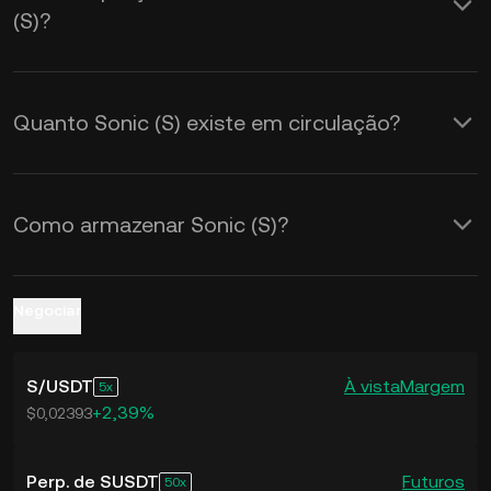
(S)?
taxas de câmbio de
S para USD
em
tempo real.
Quanto Sonic (S) existe em circulação?
Como armazenar Sonic (S)?
Negociar
S
/
USDT
À vista
Margem
5
+2,39%
$0,02393
Perp. de SUSDT
Futuros
50