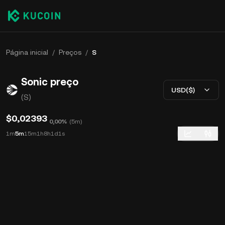
Página inicial
/
Preços
/
S
Sonic preço
USD($)
(S)
$0,02393
0,00%
(
5m
)
1m
5m
15m
1h
8h
1d
1s