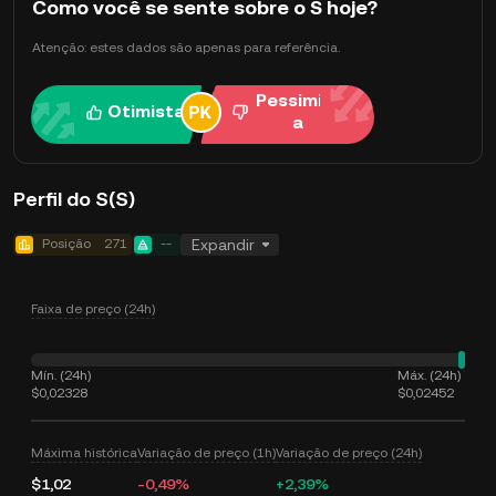
Como você se sente sobre o S hoje?
Atenção: estes dados são apenas para referência.
Pessimist
Otimista
a
Perfil do S(S)
Posição
271
--
Expandir
Faixa de preço (24h)
Mín. (24h)
Máx. (24h)
$0,02328
$0,02452
Máxima histórica
Variação de preço (1h)
Variação de preço (24h)
$1,02
-0,49%
+2,39%