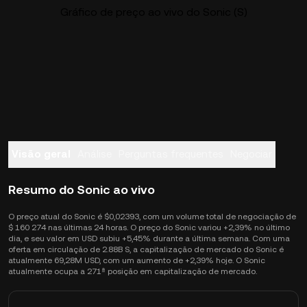
Gráfico de preço ao vivo do Sonic (S)
Visão geral
Análise
Perguntas frequentes
Negociar
Resumo do Sonic ao vivo
O preço atual do Sonic é $0,02393, com um volume total de negociação de
$ 160 274 nas últimas 24 horas. O preço do Sonic variou +2,39% no último
dia, e seu valor em USD subiu +5,45% durante a última semana. Com uma
oferta em circulação de 2.88B S, a capitalização de mercado do Sonic é
atualmente 69,28M USD, com um aumento de +2,39% hoje. O Sonic
atualmente ocupa a 271ª posição em capitalização de mercado.