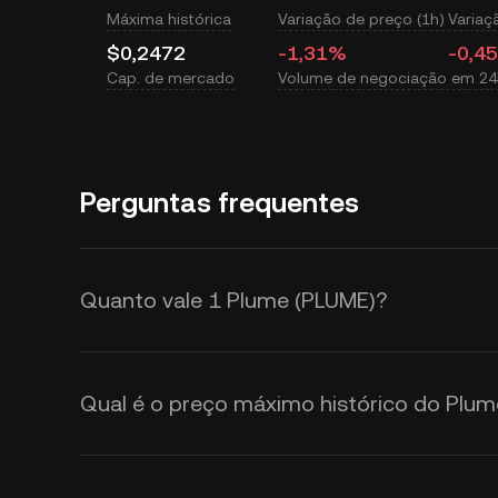
Máxima histórica
Variação de preço (1h)
Variaç
$0,2472
-1,31%
-0,4
Cap. de mercado
Volume de negociação em 24
Perguntas frequentes
Quanto vale 1 Plume (PLUME)?
A KuCoin fornece atualizações em
em USD. O preço do Plume é afet
Qual é o preço máximo histórico do Plu
pelo sentimento do mercado. Use a
taxas de câmbio de
PLUME para 