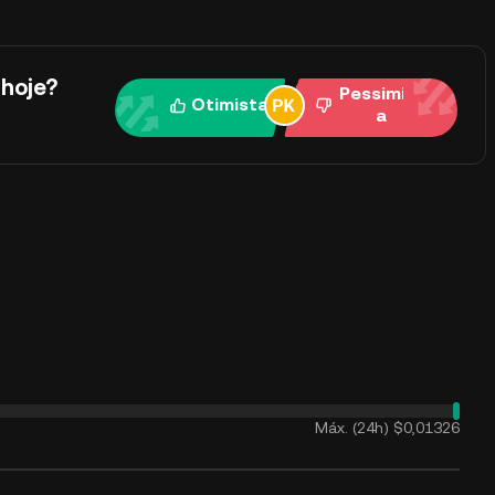
hoje?
Pessimist
Otimista
a
Máx. (24h)
$0,01326