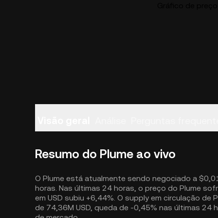
Gráfico de preço
Visão geral
Análise
Perguntas frequent
Resumo do Plume ao vivo
O Plume está atualmente sendo negociado a $0,
horas. Nas últimas 24 horas, o preço do Plume sof
em USD subiu +6,44%. O supply em circulação de 
de 74,36M USD, queda de -0,45% nas últimas 24 ho
de mercado.