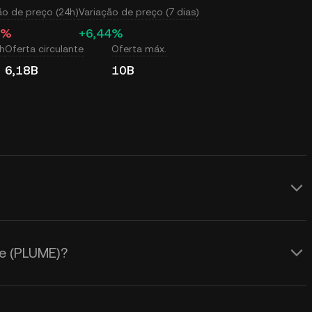
ão de preço (24h)
Variação de preço (7 dias)
5%
+6,44%
h
Oferta circulante
Oferta máx.
6,18B
10B
 tempo real do preço do Plume (PLUME)
ado pela oferta e demanda, bem como
me (PLUME)?
 Calculadora KuCoin para obter as
USD
em tempo real.