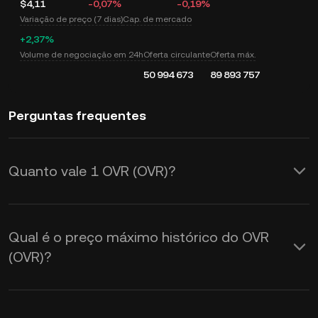
$4,11
-0,07%
-0,19%
Variação de preço (7 dias)
Cap. de mercado
+2,37%
Volume de negociação em 24h
Oferta circulante
Oferta máx.
50 994 673
89 893 757
Perguntas frequentes
Quanto vale 1 OVR (OVR)?
A KuCoin fornece atualizações em
tempo real do preço do OVR (OVR) em
Qual é o preço máximo histórico do OVR
USD. O preço do OVR é afetado pela
(OVR)?
oferta e demanda, bem como pelo
sentimento do mercado. Use a