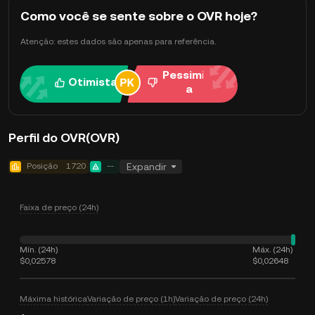
Como você se sente sobre o OVR hoje?
Atenção: estes dados são apenas para referência.
Pessimist
Otimista
a
Perfil do OVR(OVR)
Posição
1720
--
Expandir
Faixa de preço (24h)
Mín. (24h)
Máx. (24h)
$0,02578
$0,02648
Máxima histórica
Variação de preço (1h)
Variação de preço (24h)