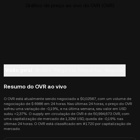
Gráfico de preço ao vivo do OVR (OVR)
Visão geral
Análise
Perguntas frequentes
Negociar
Resumo do OVR ao vivo
O OVR está atualmente sendo negociado a $0,02587, com um volume de
negociação de $ 6986 em 24 horas. Nas últimas 24 horas, o preço do OVR
sofreu uma variação de -0,19%, e na última semana, seu valor em USD
subiu +2,37%. O supply em circulação de OVR é de 50,994,673 OVR, com
uma capitalização de mercado de 1,32M USD, queda de -0,19% nas
últimas 24 horas. O OVR está classificado em #1720 por capitalização de
mercado.