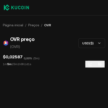
Página inicial
/
Preços
/
OVR
OVR preço
USD($)
(OVR)
$0,02587
0,00%
(
5m
)
1m
5m
15m
1h
8h
1d
1s