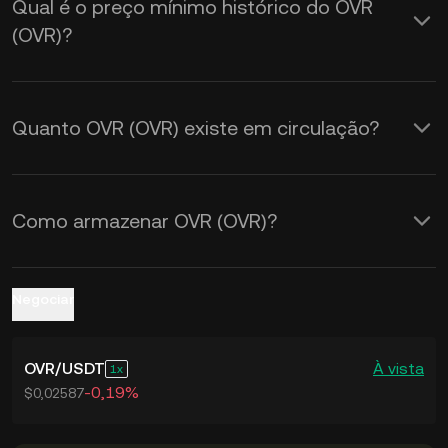
Qual é o preço mínimo histórico do OVR
Calculadora KuCoin para obter as
(OVR)?
taxas de câmbio de
OVR para USD
em
tempo real.
Quanto OVR (OVR) existe em circulação?
Como armazenar OVR (OVR)?
Negociar
OVR
/
USDT
À vista
1
-0,19%
$0,02587