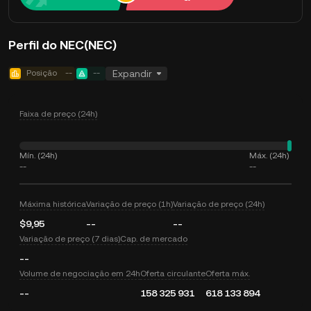
Perfil do NEC(NEC)
Posição
--
--
Expandir
Faixa de preço (24h)
Mín. (24h)
Máx. (24h)
--
--
Máxima histórica
Variação de preço (1h)
Variação de preço (24h)
$9,95
--
--
Variação de preço (7 dias)
Cap. de mercado
--
Volume de negociação em 24h
Oferta circulante
Oferta máx.
--
158 325 931
618 133 894