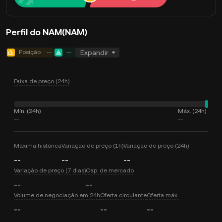
Perfil do NAM(NAM)
Posição
--
--
Expandir
Faixa de preço (24h)
Mín. (24h)
Máx. (24h)
--
--
Máxima histórica
Variação de preço (1h)
Variação de preço (24h)
--
--
--
Variação de preço (7 dias)
Cap. de mercado
--
--
Volume de negociação em 24h
Oferta circulante
Oferta máx.
--
--
--