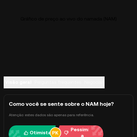
Gráfico de preço ao vivo do namada (NAM)
Visão geral
Perguntas frequentes
Negociar
Como você se sente sobre o NAM hoje?
Atenção: estes dados são apenas para referência.
Pessimist
Otimista
a