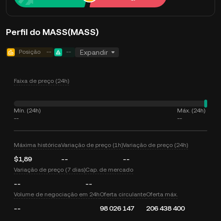
Perfil do MASS(MASS)
Posição
--
--
Expandir
Faixa de preço (24h)
Mín. (24h)
Máx. (24h)
--
--
Máxima histórica
Variação de preço (1h)
Variação de preço (24h)
$1,89
--
--
Variação de preço (7 dias)
Cap. de mercado
--
--
Volume de negociação em 24h
Oferta circulante
Oferta máx.
--
98 026 147
206 438 400