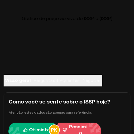
Gráfico de preço ao vivo do ISSP.io (ISSP)
Visão geral
Perguntas frequentes
Negociar
Como você se sente sobre o ISSP hoje?
Atenção: estes dados são apenas para referência.
Pessimist
Otimista
a