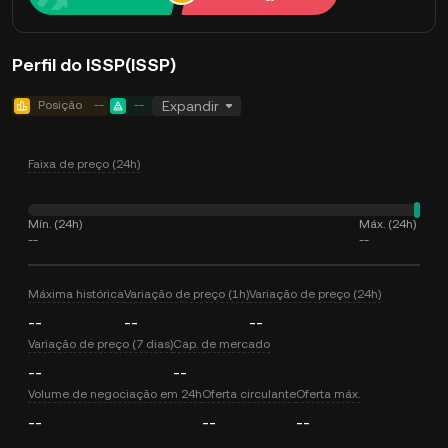
Perfil do ISSP(ISSP)
Posição
--
--
Expandir
Faixa de preço (24h)
Mín. (24h)
Máx. (24h)
--
--
Máxima histórica
Variação de preço (1h)
Variação de preço (24h)
--
--
--
Variação de preço (7 dias)
Cap. de mercado
--
--
Volume de negociação em 24h
Oferta circulante
Oferta máx.
--
--
--