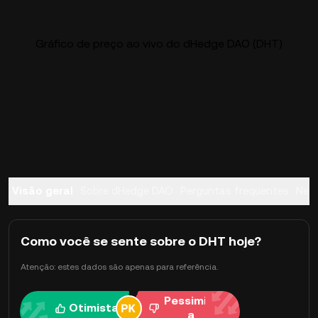
Gráfico de preço ao vivo do dHedge DAO (DHT)
Visão geral
Sobre dHedge DAO
Perguntas frequentes
Nego
Como você se sente sobre o DHT hoje?
Atenção: estes dados são apenas para referência.
Pessimist
Otimista
a