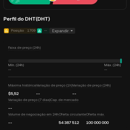
Perfil do DHT(DHT)
Posição
1709
--
Expandir
Faixa de preço (24h)
Mín. (24h)
Máx. (24h)
--
--
Máxima histórica
Variação de preço (1h)
Variação de preço (24h)
$5,52
--
--
Variação de preço (7 dias)
Cap. de mercado
--
Volume de negociação em 24h
Oferta circulante
Oferta máx.
--
54 387 512
100 000 000