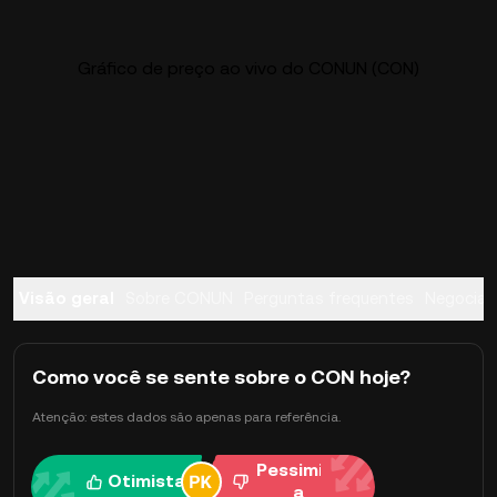
Gráfico de preço ao vivo do CONUN (CON)
Visão geral
Sobre CONUN
Perguntas frequentes
Negociar
Como você se sente sobre o CON hoje?
Atenção: estes dados são apenas para referência.
Pessimist
Otimista
a