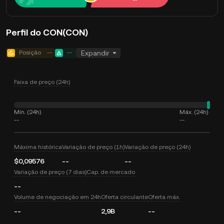
Perfil do CON(CON)
Posição
--
--
Expandir
Faixa de preço (24h)
Mín. (24h)
Máx. (24h)
--
--
Máxima histórica
Variação de preço (1h)
Variação de preço (24h)
$0,09576
--
--
Variação de preço (7 dias)
Cap. de mercado
--
Volume de negociação em 24h
Oferta circulante
Oferta máx.
--
2,9B
--