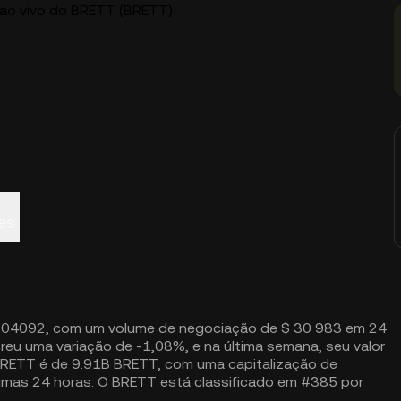
 ao vivo do BRETT (BRETT)
es
004092, com um volume de negociação de $ 30 983 em 24
reu uma variação de -1,08%, e na última semana, seu valor
BRETT é de 9.91B BRETT, com uma capitalização de
mas 24 horas. O BRETT está classificado em #385 por