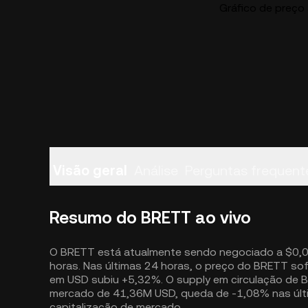
Gráfico de preço
Visão geral
Análise
Perguntas frequent
Resumo do BRETT ao vivo
O BRETT está atualmente sendo negociado a $0,
horas. Nas últimas 24 horas, o preço do BRETT sof
em USD subiu +5,32%. O supply em circulação de 
mercado de 41,36M USD, queda de -1,08% nas últi
capitalização de mercado.