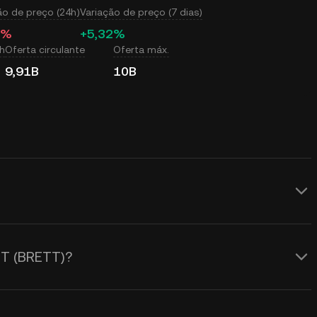
ão de preço (24h)
Variação de preço (7 dias)
8%
+5,32%
h
Oferta circulante
Oferta máx.
9,91B
10B
 tempo real do preço do BRETT (BRETT)
ado pela oferta e demanda, bem como
TT (BRETT)?
 Calculadora KuCoin para obter as
SD
em tempo real.