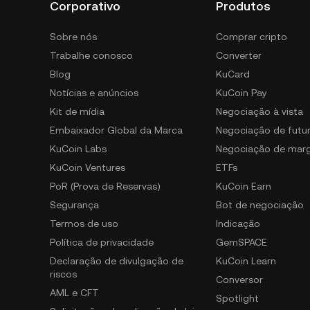
Corporativo
Produtos
Sobre nós
Comprar cripto
Trabalhe conosco
Converter
Blog
KuCard
Notícias e anúncios
KuCoin Pay
Kit de mídia
Negociação à vista
Embaixador Global da Marca
Negociação de futu
KuCoin Labs
Negociação de mar
KuCoin Ventures
ETFs
PoR (Prova de Reservas)
KuCoin Earn
Segurança
Bot de negociação
Termos de uso
Indicação
Política de privacidade
GemSPACE
Declaração de divulgação de
KuCoin Learn
riscos
Conversor
AML e CFT
Spotlight