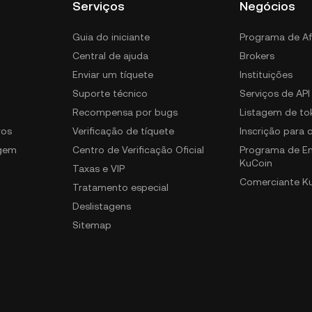
Serviços
Negócios
Guia do iniciante
Programa de Af
Central de ajuda
Brokers
Enviar um tíquete
Instituições
Suporte técnico
Serviços de API
Recompensa por bugs
Listagem de to
ros
Verificação de tíquete
Inscrição para
gem
Centro de Verificação Oficial
Programa de E
KuCoin
Taxas e VIP
Comerciante K
Tratamento especial
Deslistagens
Sitemap