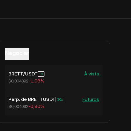
Negociar
BRETT
/
USDT
À vista
1
-1,08%
$0,004092
Perp. de BRETTUSDT
Futuros
30
-0,80%
$0,004092