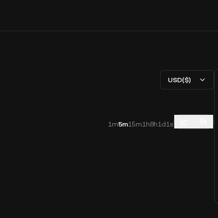
USD($)
1m
5m
15m
1h
8h
1d
1s