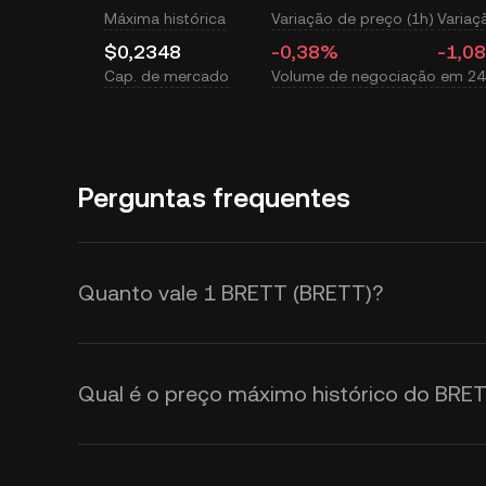
Máxima histórica
Variação de preço (1h)
Variaç
$0,2348
-0,38%
-1,0
Cap. de mercado
Volume de negociação em 24
Perguntas frequentes
Quanto vale 1 BRETT (BRETT)?
A KuCoin fornece atualizações em
em USD. O preço do BRETT é afet
Qual é o preço máximo histórico do BRE
pelo sentimento do mercado. Use a
taxas de câmbio de
BRETT para U