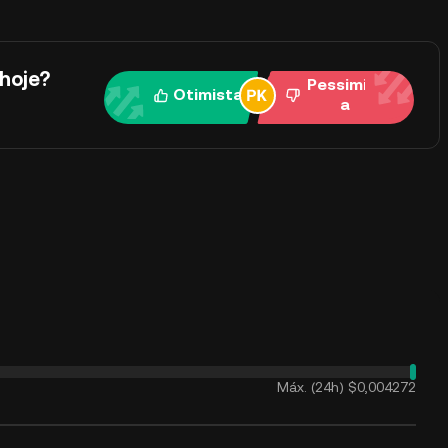
hoje?
Pessimist
Otimista
a
Máx. (24h)
$0,004272