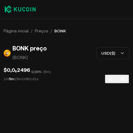
Página inicial
/
Preços
/
BONK
BONK preço
USD($)
(BONK)
$0,0₅2496
0,00%
(
5m
)
1m
5m
15m
1h
8h
1d
1s