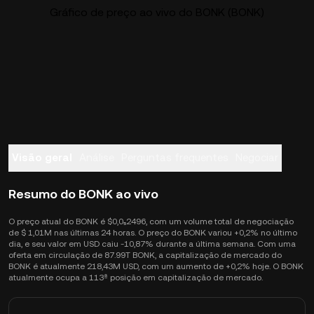
Gráfico de preço ao vivo do BONK (BONK)
Visão geral
Análise
Perguntas frequentes
Negociar
Resumo do BONK ao vivo
O preço atual do BONK é $0,0₅2496, com um volume total de negociação
de $ 1,01M nas últimas 24 horas. O preço do BONK variou +0,2% no último
dia, e seu valor em USD caiu -10,87% durante a última semana. Com uma
oferta em circulação de 87.99T BONK, a capitalização de mercado do
BONK é atualmente 218,43M USD, com um aumento de +0,2% hoje. O BONK
atualmente ocupa a 113ª posição em capitalização de mercado.