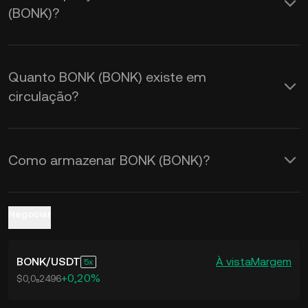
(BONK)?
taxas de câmbio de
BONK para USD
em tempo real.
Quanto BONK (BONK) existe em
circulação?
Como armazenar BONK (BONK)?
Negociar
BONK
/
USDT
À vista
Margem
5
+0,20%
$0,0₅2496