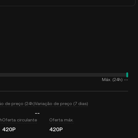
Máx. (24h)
--
ão de preço (24h)
Variação de preço (7 dias)
--
h
Oferta circulante
Oferta máx.
420P
420P