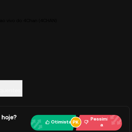
 ao vivo do 4Chan (4CHAN)
equentes
 hoje?
Pessimist
Otimista
a