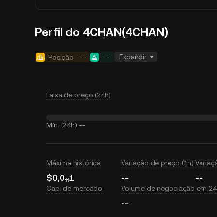
Perfil do 4CHAN(4CHAN)
Expandir
Posição
--
--
Faixa de preço (24h)
Mín. (24h)
--
Máxima histórica
Variação de preço (1h)
Variaç
$0,0₁₁1
--
--
Cap. de mercado
Volume de negociação em 24
--