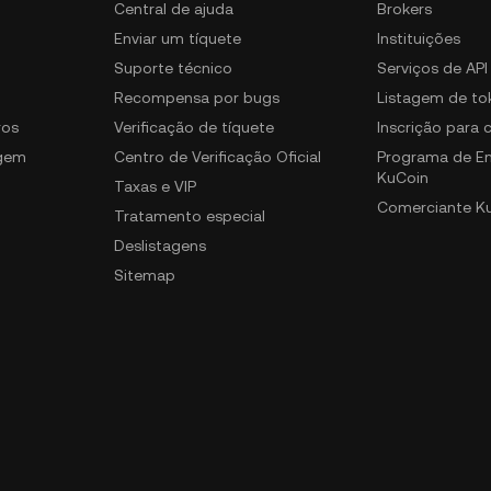
Central de ajuda
Brokers
Enviar um tíquete
Instituições
Suporte técnico
Serviços de API
Recompensa por bugs
Listagem de to
ros
Verificação de tíquete
Inscrição para
gem
Centro de Verificação Oficial
Programa de E
KuCoin
Taxas e VIP
Comerciante K
Tratamento especial
Deslistagens
Sitemap