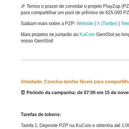
🎉 Temos o prazer de convidar o projeto PlayZap (P
para compartilhar um pool de prêmios de 625.000 P
Saibam mais sobre a PZP:
Website
|
X (Twitter)
|
Tel
Mais projetos se juntarão ao
KuCoin
GemSlot ao long
nosso GemSlot!
Atividade: Conclua tarefas fáceis para compartil
⏰ Período da campanha: de 07:00 em 15 de nove
Tarefas de tokens:
Tarefa 1: Deposite PZP na KuCoin e obtenha até 1.0