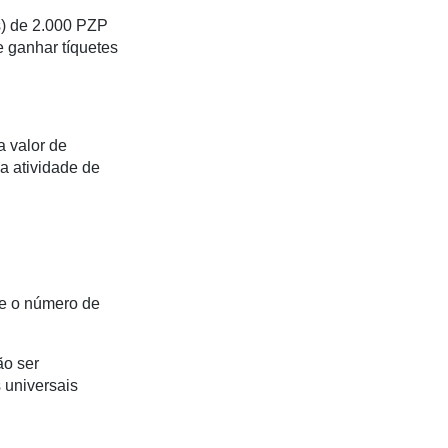
s) de 2.000 PZP
e ganhar tíquetes
 valor de
a atividade de
 e o número de
ão ser
 universais