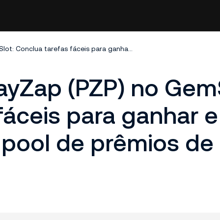
Campanha da PlayZap (PZP) no GemSlot: Conclua tarefas fáceis para ganhar e compartilhar um pool de prêmios de 625.000 PZP!!
yZap (PZP) no GemS
fáceis para ganhar e
 pool de prêmios de