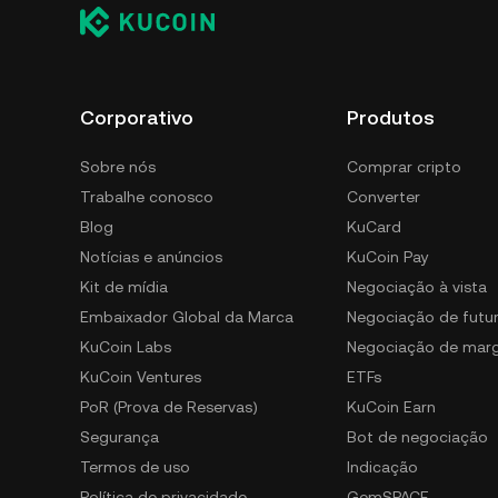
Corporativo
Produtos
Sobre nós
Comprar cripto
Trabalhe conosco
Converter
Blog
KuCard
Notícias e anúncios
KuCoin Pay
Kit de mídia
Negociação à vista
Embaixador Global da Marca
Negociação de futu
KuCoin Labs
Negociação de mar
KuCoin Ventures
ETFs
PoR (Prova de Reservas)
KuCoin Earn
Segurança
Bot de negociação
Termos de uso
Indicação
Política de privacidade
GemSPACE