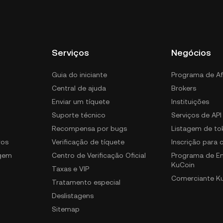
Serviços
Negócios
Guia do iniciante
Programa de Af
Central de ajuda
Brokers
Enviar um tíquete
Instituições
Suporte técnico
Serviços de API
Recompensa por bugs
Listagem de to
ros
Verificação de tíquete
Inscrição para
gem
Centro de Verificação Oficial
Programa de E
KuCoin
Taxas e VIP
Comerciante K
Tratamento especial
Deslistagens
Sitemap