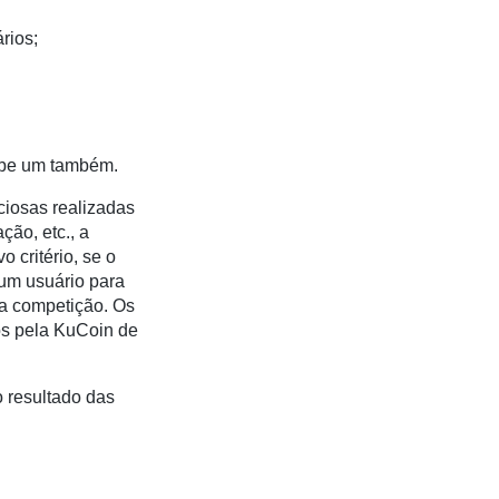
rios;
cebe um também.
iciosas realizadas
ção, etc., a
o critério, se o
 um usuário para
 na competição. Os
dos pela KuCoin de
o resultado das