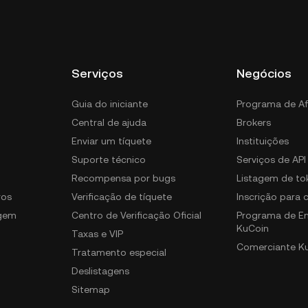
Serviços
Negócios
Guia do iniciante
Programa de Af
Central de ajuda
Brokers
Enviar um tíquete
Instituições
Suporte técnico
Serviços de API
Recompensa por bugs
Listagem de to
ros
Verificação de tíquete
Inscrição para
gem
Centro de Verificação Oficial
Programa de E
KuCoin
Taxas e VIP
Comerciante K
Tratamento especial
Deslistagens
Sitemap