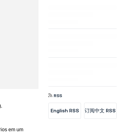
RSS
.
English RSS
订阅中文 RSS
rios em um