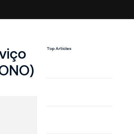
viço
Top Articles
KONO)