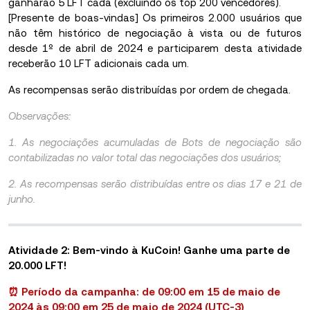
ganharão 5 LFT cada (excluindo os top 200 vencedores).
[Presente de boas-vindas] Os primeiros 2.000 usuários que
não têm histórico de negociação à vista ou de futuros
desde 1º de abril de 2024 e participarem desta atividade
receberão 10 LFT adicionais cada um.
As recompensas serão distribuídas por ordem de chegada.
Observações:
1. As negociações acumuladas de Bots de negociação são
contabilizadas no valor total das negociações dos usuários;
2. As recompensas serão distribuídas entre os dias 17 e 21 de
junho.
Atividade 2: Bem-vindo à KuCoin! Ganhe uma parte de
20.000 LFT!
⏰ Período da campanha: de 09:00 em 15 de maio de
2024 às 09:00 em 25 de maio de 2024 (UTC-3)