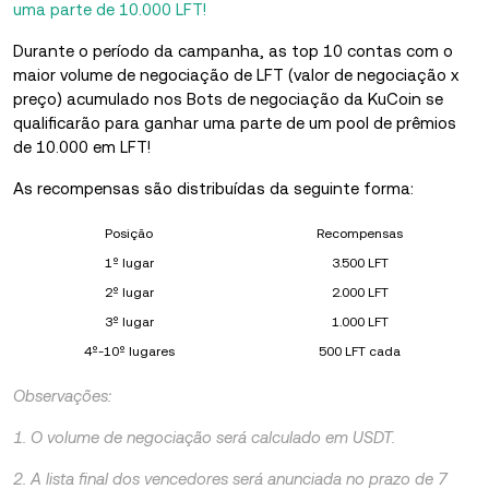
uma parte de 10.000 LFT!
Durante o período da campanha, as top 10 contas com o
maior volume de negociação de LFT (valor de negociação x
preço) acumulado nos Bots de negociação da KuCoin se
qualificarão para ganhar uma parte de um pool de prêmios
de 10.000 em LFT!
As recompensas são distribuídas da seguinte forma:
Posição
Recompensas
1º lugar
3.500 LFT
2º lugar
2.000 LFT
3º lugar
1.000 LFT
4º-10º lugares
500 LFT cada
Observações:
1. O volume de negociação será calculado em USDT.
2. A lista final dos vencedores será anunciada no prazo de 7