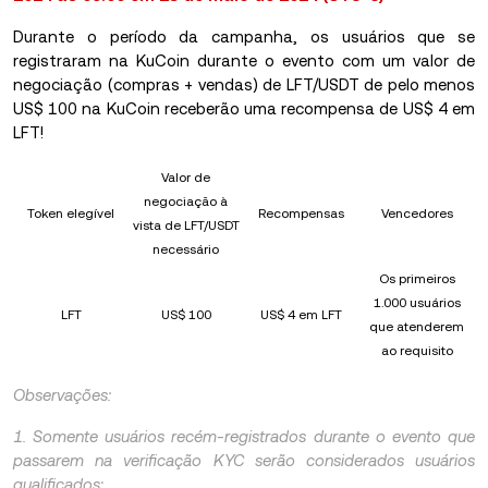
Durante o período da campanha, os usuários que se
registraram na KuCoin durante o evento com um valor de
negociação (compras + vendas) de LFT/USDT de pelo menos
US$ 100 na KuCoin receberão uma recompensa de US$ 4 em
LFT!
Valor de
negociação à
Token elegível
Recompensas
Vencedores
vista de LFT/USDT
necessário
Os primeiros
1.000 usuários
LFT
US$ 100
US$ 4 em LFT
que atenderem
ao requisito
Observações:
1. Somente usuários recém-registrados durante o evento que
passarem na verificação KYC serão considerados usuários
qualificados;