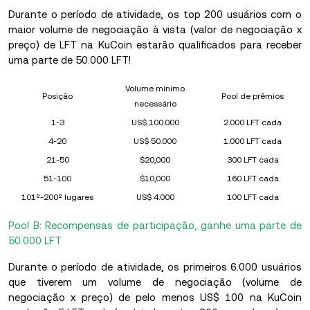
Durante o período de atividade, os top 200 usuários com o
maior volume de negociação à vista (valor de negociação x
preço) de LFT na KuCoin estarão qualificados para receber
uma parte de 50.000 LFT!
Volume mínimo
Posição
Pool de prêmios
necessário
1-3
US$ 100.000
2.000 LFT cada
4-20
US$ 50.000
1.000 LFT cada
21-50
$20,000
300 LFT cada
51-100
$10,000
160 LFT cada
101º-200º lugares
US$ 4.000
100 LFT cada
Pool B: Recompensas de participação, ganhe uma parte de
50.000 LFT
Durante o período de atividade, os primeiros 6.000 usuários
que tiverem um volume de negociação (volume de
negociação x preço) de pelo menos US$ 100 na KuCoin