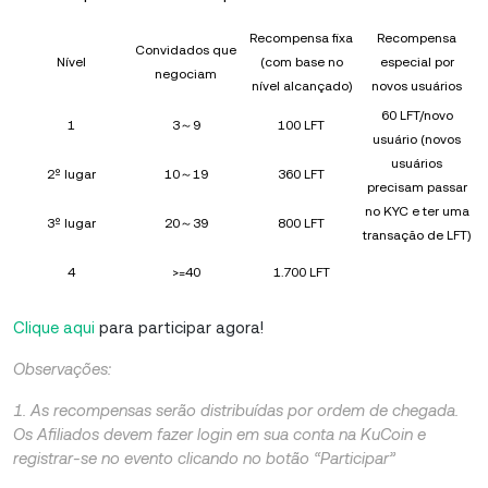
Recompensa fixa
Recompensa
Convidados que
Nível
(com base no
especial por
negociam
nível alcançado)
novos usuários
60 LFT/novo
1
3～9
100 LFT
usuário (novos
usuários
2º lugar
10～19
360 LFT
precisam passar
no KYC e ter uma
3º lugar
20～39
800 LFT
transação de LFT)
4
>=40
1.700 LFT
Clique aqui
para participar agora!
Observações:
1. As recompensas serão distribuídas por ordem de chegada.
Os Afiliados devem fazer login em sua conta na KuCoin e
registrar-se no evento clicando no botão “Participar”