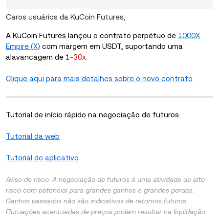
Caros usuários da KuCoin Futures,
A KuCoin Futures lançou o contrato perpétuo de
1000X
Empire (X)
com margem em USDT, suportando uma
alavancagem de
1-30x
.
Clique aqui para mais detalhes sobre o novo contrato
Tutorial de início rápido na negociação de futuros:
Tutorial da web
Tutorial do aplicativo
Aviso de risco: A negociação de futuros é uma atividade de alto
risco com potencial para grandes ganhos e grandes perdas.
Ganhos passados ​​não são indicativos de retornos futuros.
Flutuações acentuadas de preços podem resultar na liquidação