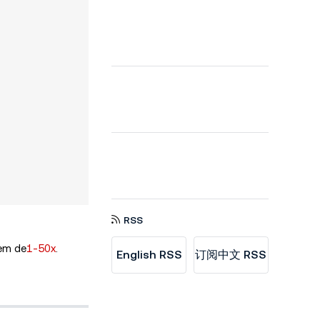
RSS
em de
1-50x
.
English RSS
订阅中文 RSS