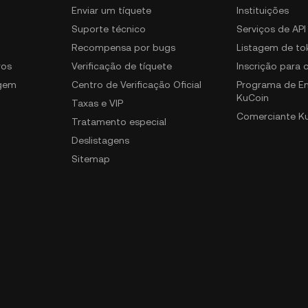
Enviar um tíquete
Instituições
Suporte técnico
Serviços de API
Recompensa por bugs
Listagem de to
ros
Verificação de tíquete
Inscrição para
gem
Centro de Verificação Oficial
Programa de E
KuCoin
Taxas e VIP
Comerciante K
Tratamento especial
Deslistagens
Sitemap