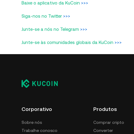
Baixe o aplicativo da KuCoin
>>>
Siga-nos no Twitter
>>>
Junte-se a nós no Telegram
>>>
Junte-se às comunidades globais da KuCoin
>>>
Corporativo
Produtos
Sobre nós
Comprar cripto
Trabalhe conosco
Converter