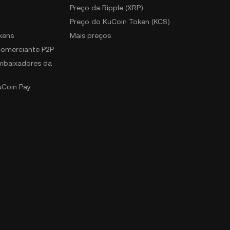
Preço da Ripple (XRP)
Preço do KuCoin Token (KCS)
kens
Mais preços
 comerciante P2P
mbaixadores da
uCoin Pay